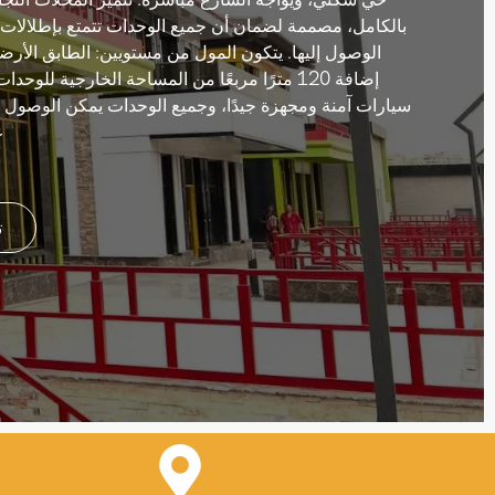
حي سكني، ويواجه الشارع مباشرة. تتميز المحلات التج
بالكامل، مصممة لضمان أن جميع الوحدات تتمتع بإطلالات
الوصول إليها. يتكون المول من مستويين: الطابق الأرض
إضافة 120 مترًا مربعًا من المساحة الخارجية للو
سيارات آمنة ومجهزة جيدًا، وجميع الوحدات يمكن الوصول إلي
ع
ت