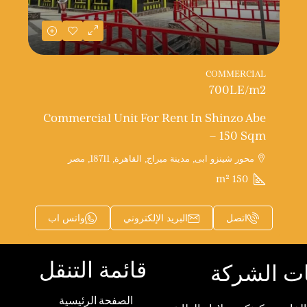
COMMERCIAL
700LE
/m2
Commercial Unit For Rent In Shinzo Abe
– 150 Sqm
محور شينزو ابى, مدينة ميراج, القاهرة, 18711, مصر
m²
150
اتصل
البريد الإلكتروني
واتس اب
قائمة التنقل
ت الشركة
الصفحة الرئيسية